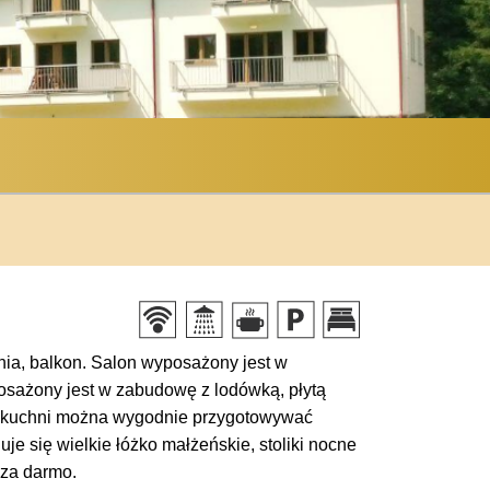
nia, balkon. Salon wyposażony jest w
posażony jest w zabudowę z lodówką, płytą
nej kuchni można wygodnie przygotowywać
je się wielkie łóżko małżeńskie, stoliki nocne
 za darmo.