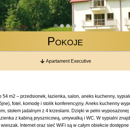
Pokoje
Apartament Executive
54 m2 – przedsionek, łazienka, salon, aneks kuchenny, sypial
ne), fotel, komodę i stolik konferencyjny. Aneks kuchenny wy
nym, stołem jadalnym z 4 krzesłami. Dzięki w pełni wyposażo
azienka z kabiną prysznicową, umywalką i WC. W sypialni znajdu
z wieszak. Internet oraz sieć WiFi są w całym obiekcie dostępne