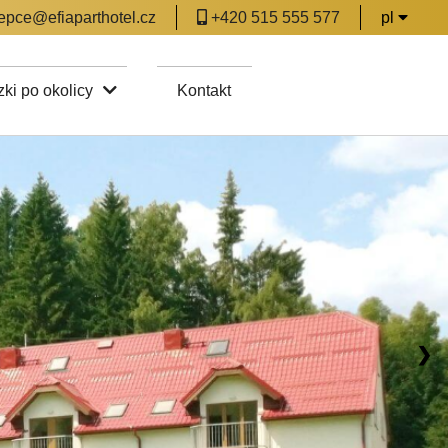
epce@efiaparthotel.cz
+420 515 555 577
pl
ki po okolicy
Kontakt
❯