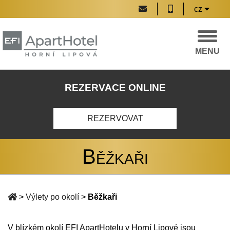
cz
MENU
REZERVACE ONLINE
REZERVOVAT
Běžkaři
>
Výlety po okolí
>
Běžkaři
V blízkém okolí EFI ApartHotelu v Horní Lipové jsou