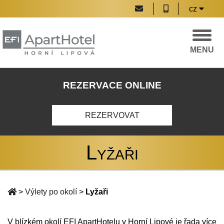
cz
MENU
REZERVACE ONLINE
REZERVOVAT
Lyžaři
>
Výlety po okolí
>
Lyžaři
V blízkém okolí EFI ApartHotelu v Horní Lipové je řada více