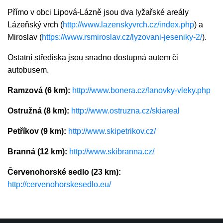
Přímo v obci Lipová-Lázně jsou dva lyžařské areály
Lázeňský vrch (
http://www.lazenskyvrch.cz/index.php
) a
Miroslav (
https://www.rsmiroslav.cz/lyzovani-jeseniky-2/
).
Ostatní střediska jsou snadno dostupná autem či
autobusem.
Ramzová (6 km):
http://www.bonera.cz/lanovky-vleky.php
Ostružná (8 km):
http://www.ostruzna.cz/skiareal
Petříkov (9 km):
http://www.skipetrikov.cz/
Branná (12 km):
http://www.skibranna.cz/
Červenohorské sedlo (23 km):
http://cervenohorskesedlo.eu/